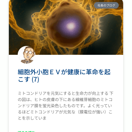
社長のブログ
細胞外小胞ＥＶが健康に革命を起
こす (7)
ミトコンドリアを元気にすると生命力が向上する 下
の図は、ヒトの皮膚の下にある線維芽細胞のミトコ
ンドリア膜を蛍光染色したものです。よく光ってい
るほどミトコンドリアが元気な（膜電位が強い）こ
とを示していま