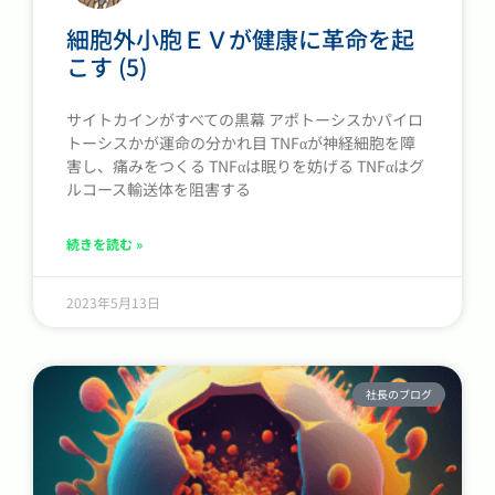
細胞外小胞ＥＶが健康に革命を起
こす (5)
サイトカインがすべての黒幕 アポトーシスかパイロ
トーシスかが運命の分かれ目 TNFαが神経細胞を障
害し、痛みをつくる TNFαは眠りを妨げる TNFαはグ
ルコース輸送体を阻害する
続きを読む »
2023年5月13日
社長のブログ