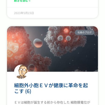
続きを読む »
2023年5月15日
社長のブログ
細胞外小胞ＥＶが健康に革命を起
こす (6)
ＥＶは細胞が誕生する前から存在した 細胞膜電位が